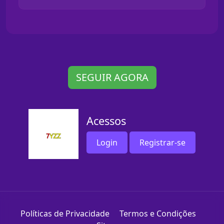
SEGUIR AGORA
Acessos
Login
Registrar-se
Políticas de Privacidade
Termos e Condições