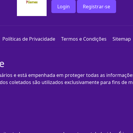
Login
Registrar-se
Políticas de Privacidade
Termos e Condições
Sitemap
de
suários e está empenhada em proteger todas as informações
os coletados são utilizados exclusivamente para fins de m