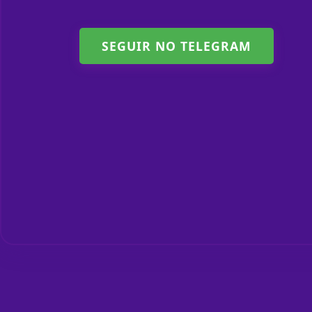
SEGUIR NO TELEGRAM