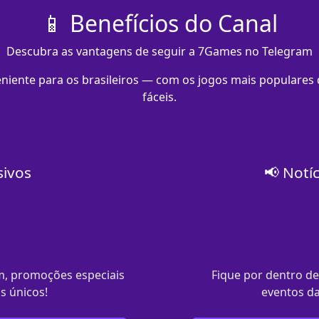
📱 Benefícios do Canal
Descubra as vantagens de seguir a 7Games no Telegram
iente para os brasileiros — com os jogos mais populares d
fáceis.
sivos
📢 Notí
m, promoções especiais
Fique por dentro d
s únicos!
eventos d