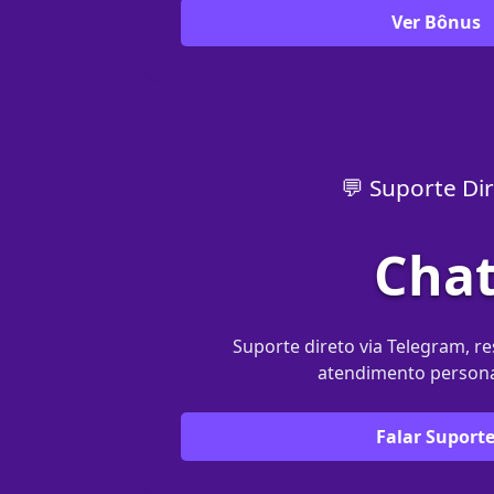
Ver Bônus
💬 Suporte Di
Cha
Suporte direto via Telegram, r
atendimento persona
Falar Suport