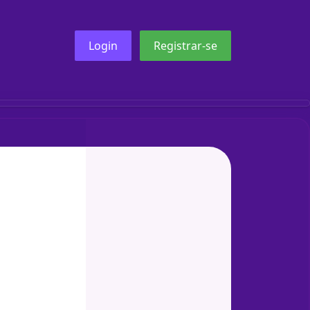
Login
Registrar-se