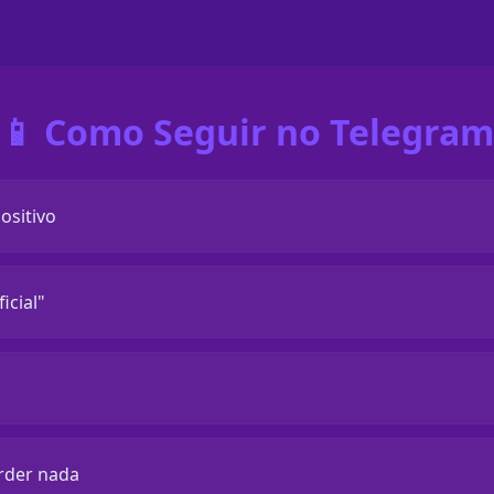
📱 Como Seguir no Telegram
ositivo
icial"
erder nada