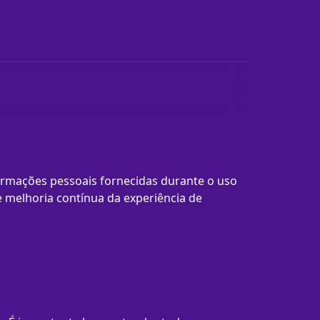
formações pessoais fornecidas durante o uso
e melhoria contínua da experiência de