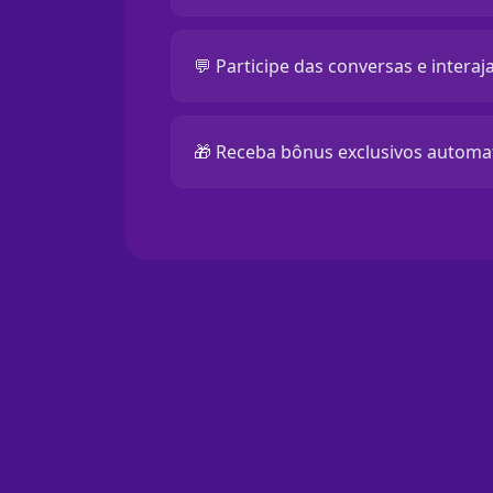
💬 Participe das conversas e interaj
🎁 Receba bônus exclusivos autom