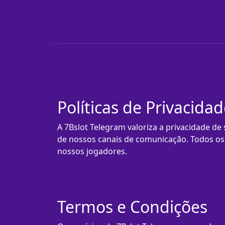
Políticas de Privacida
A 7Bslot Telegram valoriza a privacidade d
de nossos canais de comunicação. Todos os 
nossos jogadores.
Termos e Condições