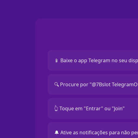
📱 Baixe o app Telegram no seu disp
🔍 Procure por "@7Bslot TelegramOf
👆 Toque em "Entrar" ou "Join"
🔔 Ative as notificações para não p