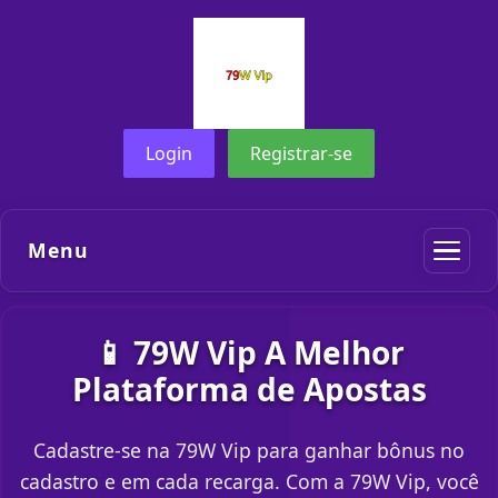
Login
Registrar-se
Menu
📱 79W Vip A Melhor
Plataforma de Apostas
Cadastre-se na 79W Vip para ganhar bônus no
cadastro e em cada recarga. Com a 79W Vip, você