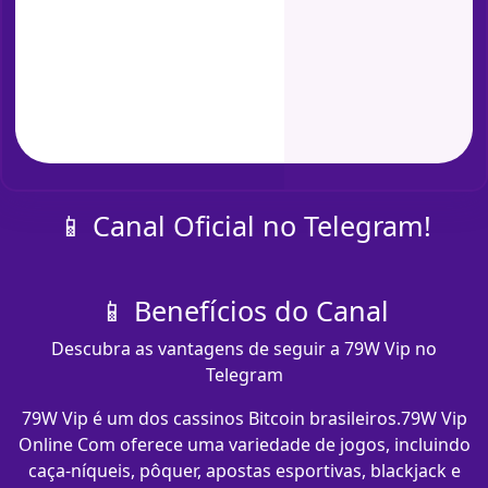
📱 Canal Oficial no Telegram!
📱 Benefícios do Canal
Descubra as vantagens de seguir a 79W Vip no
Telegram
79W Vip é um dos cassinos Bitcoin brasileiros.79W Vip
Online Com oferece uma variedade de jogos, incluindo
caça-níqueis, pôquer, apostas esportivas, blackjack e