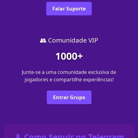
Falar Suporte
👥 Comunidade VIP
1000+
Junte-se a uma comunidade exclusiva de
jogadores e compartilhe experiências!
Entrar Grupo
📱 Como Seguir no Telegram