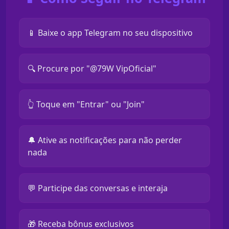
📱 Baixe o app Telegram no seu dispositivo
🔍 Procure por "@79W VipOficial"
👆 Toque em "Entrar" ou "Join"
🔔 Ative as notificações para não perder
nada
💬 Participe das conversas e interaja
🎁 Receba bônus exclusivos