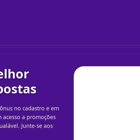
elhor
postas
ônus no cadastro e em
m acesso a promoções
ualável. Junte-se aos