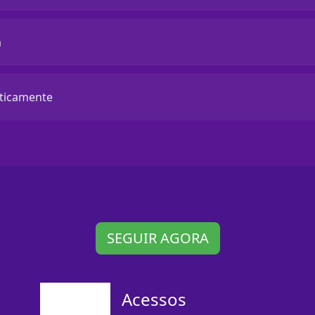
a
aticamente
SEGUIR AGORA
Acessos