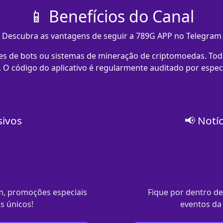
📱 Benefícios do Canal
Descubra as vantagens de seguir a 789G APP no Telegram
es de bots ou sistemas de mineração de criptomoedas. Tod
. O código do aplicativo é regularmente auditado por espe
sivos
📢 Notí
m, promoções especiais
Fique por dentro d
s únicos!
eventos da