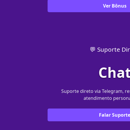
Ver Bônus
💬 Suporte Di
Cha
Suporte direto via Telegram, r
atendimento persona
Falar Suport