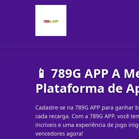
📱 789G APP A M
Plataforma de A
Cadastre-se na 789G APP para ganhar b
cada recarga. Com a 789G APP, você te
incríveis e uma experiência de jogo inig
vencedores agora!