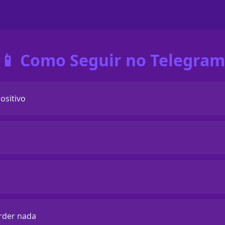
📱 Como Seguir no Telegram
ositivo
erder nada