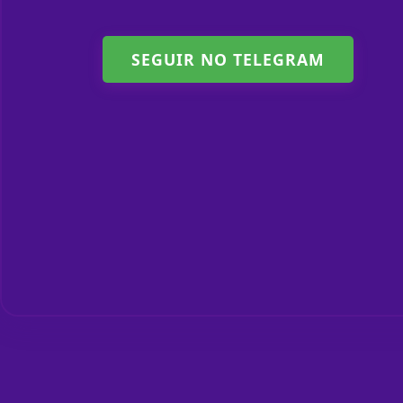
SEGUIR NO TELEGRAM