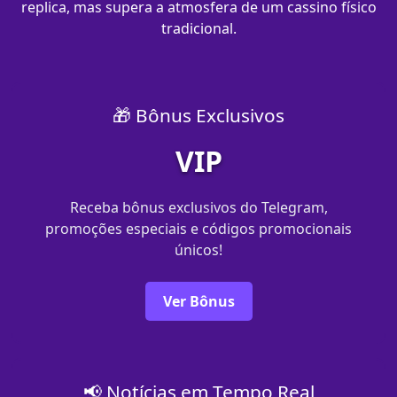
replica, mas supera a atmosfera de um cassino físico
tradicional.
🎁 Bônus Exclusivos
VIP
Receba bônus exclusivos do Telegram,
promoções especiais e códigos promocionais
únicos!
Ver Bônus
📢 Notícias em Tempo Real