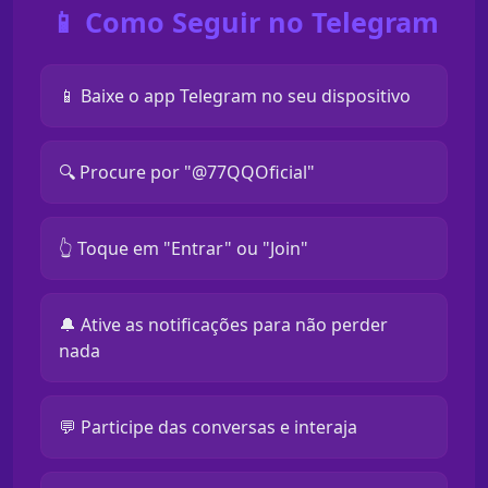
📱 Como Seguir no Telegram
📱 Baixe o app Telegram no seu dispositivo
🔍 Procure por "@77QQOficial"
👆 Toque em "Entrar" ou "Join"
🔔 Ative as notificações para não perder
nada
💬 Participe das conversas e interaja