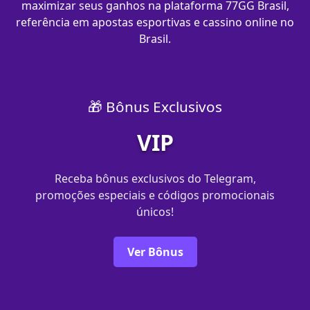
maximizar seus ganhos na plataforma 77GG Brasil,
referência em apostas esportivas e cassino online no
Brasil.
🎁 Bônus Exclusivos
VIP
Receba bônus exclusivos do Telegram,
promoções especiais e códigos promocionais
únicos!
Ver Bônus