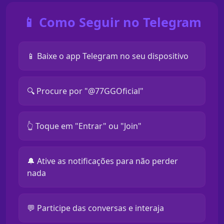
📱 Como Seguir no Telegram
📱 Baixe o app Telegram no seu dispositivo
🔍 Procure por "@77GGOficial"
👆 Toque em "Entrar" ou "Join"
🔔 Ative as notificações para não perder
nada
💬 Participe das conversas e interaja