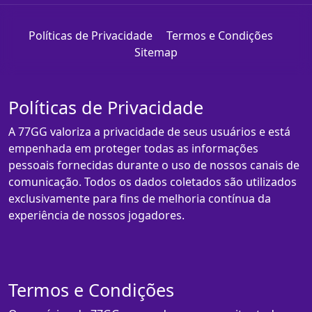
Políticas de Privacidade
Termos e Condições
Sitemap
Políticas de Privacidade
A 77GG valoriza a privacidade de seus usuários e está
empenhada em proteger todas as informações
pessoais fornecidas durante o uso de nossos canais de
comunicação. Todos os dados coletados são utilizados
exclusivamente para fins de melhoria contínua da
experiência de nossos jogadores.
Termos e Condições