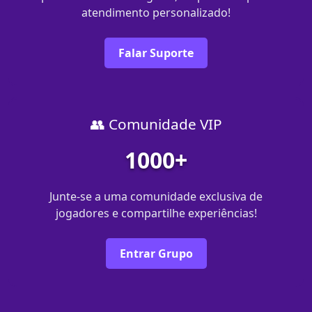
atendimento personalizado!
Falar Suporte
👥 Comunidade VIP
1000+
Junte-se a uma comunidade exclusiva de
jogadores e compartilhe experiências!
Entrar Grupo