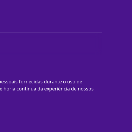
pessoais fornecidas durante o uso de
elhoria contínua da experiência de nossos