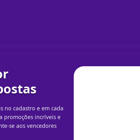
or
postas
s no cadastro e em cada
a promoções incríveis e
unte-se aos vencedores