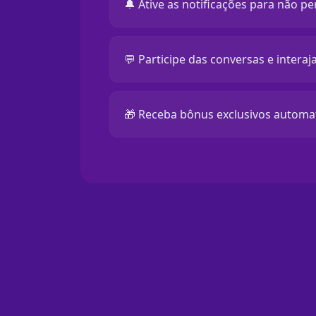
🔔 Ative as notificações para não p
💬 Participe das conversas e interaj
🎁 Receba bônus exclusivos autom