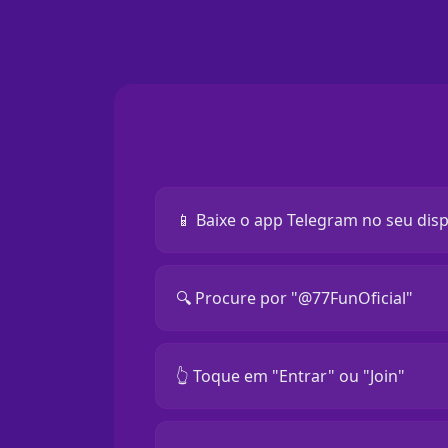
📱 Baixe o app Telegram no seu disp
🔍 Procure por "@77FunOficial"
👆 Toque em "Entrar" ou "Join"