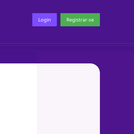
Login
Registrar-se