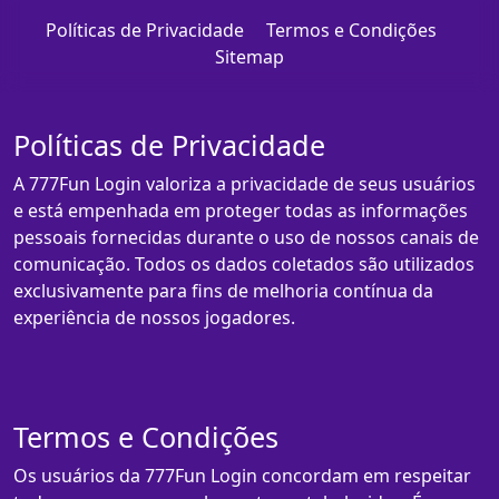
Políticas de Privacidade
Termos e Condições
Sitemap
Políticas de Privacidade
A 777Fun Login valoriza a privacidade de seus usuários
e está empenhada em proteger todas as informações
pessoais fornecidas durante o uso de nossos canais de
comunicação. Todos os dados coletados são utilizados
exclusivamente para fins de melhoria contínua da
experiência de nossos jogadores.
Termos e Condições
Os usuários da 777Fun Login concordam em respeitar