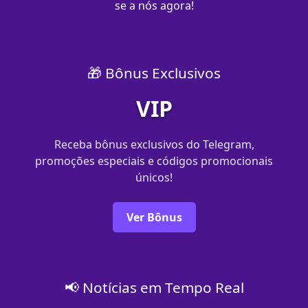
se a nós agora!
🎁 Bônus Exclusivos
VIP
Receba bônus exclusivos do Telegram,
promoções especiais e códigos promocionais
únicos!
Ver Bônus
📢 Notícias em Tempo Real