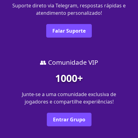
Suporte direto via Telegram, respostas rápidas e
atendimento personalizado!
Falar Suporte
👥 Comunidade VIP
1000+
Junte-se a uma comunidade exclusiva de
jogadores e compartilhe experiências!
Entrar Grupo