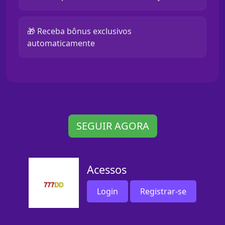
🎁 Receba bônus exclusivos
automaticamente
SEGUIR AGORA
Acessos
Login
Registrar-se