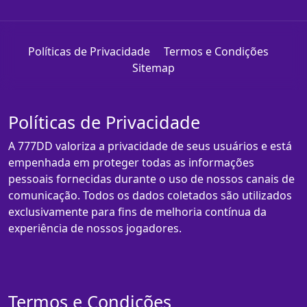
Políticas de Privacidade
Termos e Condições
Sitemap
Políticas de Privacidade
A 777DD valoriza a privacidade de seus usuários e está
empenhada em proteger todas as informações
pessoais fornecidas durante o uso de nossos canais de
comunicação. Todos os dados coletados são utilizados
exclusivamente para fins de melhoria contínua da
experiência de nossos jogadores.
Termos e Condições