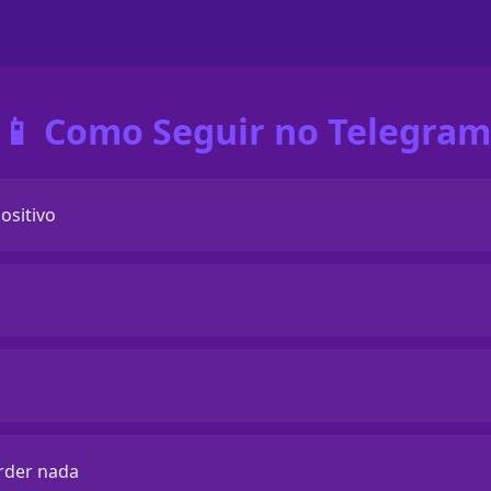
📱 Como Seguir no Telegram
ositivo
erder nada