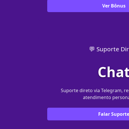
Ver Bônus
💬 Suporte Di
Cha
Suporte direto via Telegram, r
atendimento persona
Falar Suport