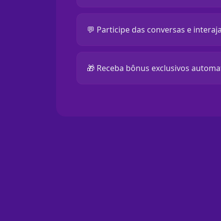
💬 Participe das conversas e interaj
🎁 Receba bônus exclusivos autom