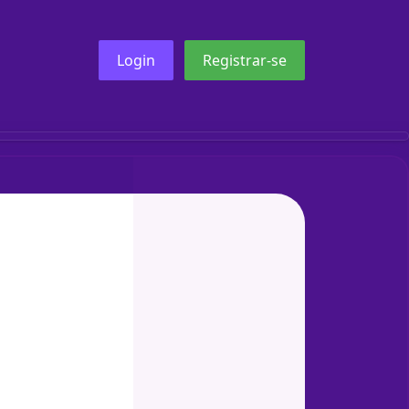
Login
Registrar-se