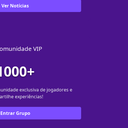
Ver Notícias
Comunidade VIP
1000+
unidade exclusiva de jogadores e
rtilhe experiências!
Entrar Grupo