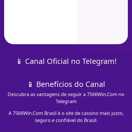
📱 Canal Oficial no Telegram!
📱 Benefícios do Canal
Descubra as vantagens de seguir a 7566Win.Com no
Telegram
A 7566Win.Com Brasil é o site de cassino mais justo,
seguro e confiável do Brasil.