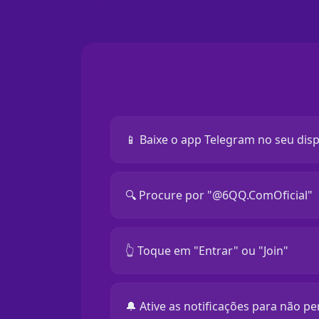
📱 Baixe o app Telegram no seu disp
🔍 Procure por "@6QQ.ComOficial"
👆 Toque em "Entrar" ou "Join"
🔔 Ative as notificações para não p