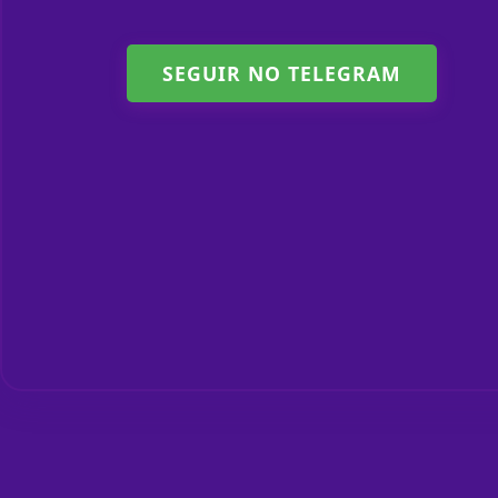
SEGUIR NO TELEGRAM