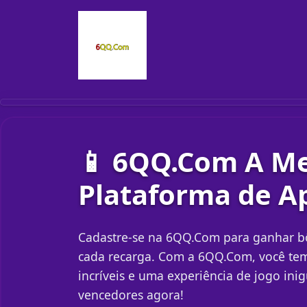
📱 6QQ.Com A M
Plataforma de A
Cadastre-se na 6QQ.Com para ganhar b
cada recarga. Com a 6QQ.Com, você te
incríveis e uma experiência de jogo inig
vencedores agora!