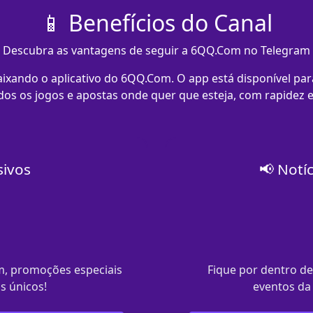
📱 Benefícios do Canal
Descubra as vantagens de seguir a 6QQ.Com no Telegram
aixando o aplicativo do 6QQ.Com. O app está disponível pa
dos os jogos e apostas onde quer que esteja, com rapidez e 
sivos
📢 Notí
m, promoções especiais
Fique por dentro d
s únicos!
eventos da