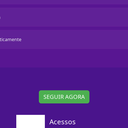
a
aticamente
SEGUIR AGORA
Acessos