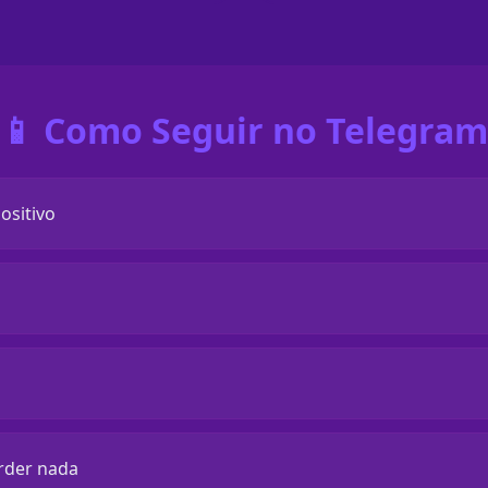
📱 Como Seguir no Telegram
ositivo
erder nada