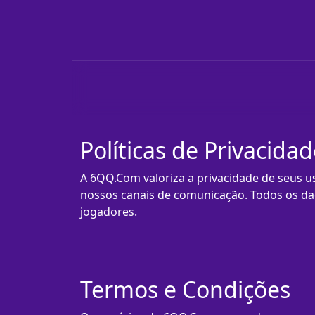
Políticas de Privacida
A 6QQ.Com valoriza a privacidade de seus 
nossos canais de comunicação. Todos os dad
jogadores.
Termos e Condições