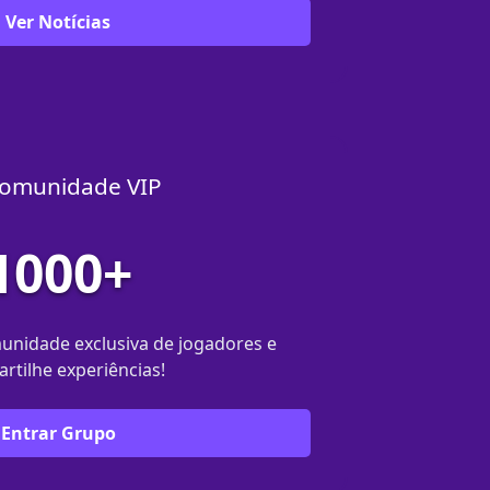
Ver Notícias
Comunidade VIP
1000+
unidade exclusiva de jogadores e
rtilhe experiências!
Entrar Grupo