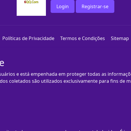
Login
Registrar-se
Políticas de Privacidade
Termos e Condições
Sitemap
de
usuários e está empenhada em proteger todas as informaçõ
os coletados são utilizados exclusivamente para fins de m