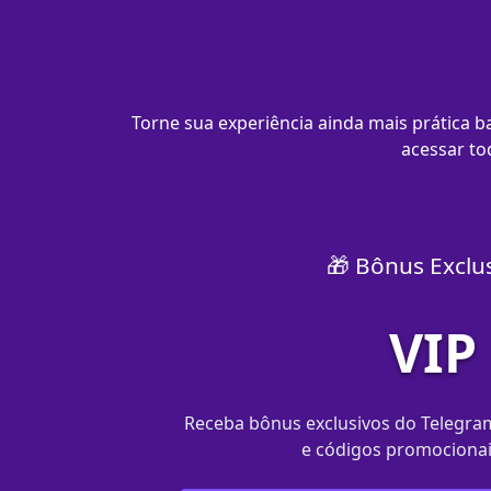
Torne sua experiência ainda mais prática b
acessar to
🎁 Bônus Exclu
VIP
Receba bônus exclusivos do Telegra
e códigos promocionai