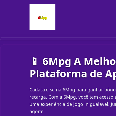
📱 6Mpg A Melho
Plataforma de A
Cadastre-se na 6Mpg para ganhar bônu
recarga. Com a 6Mpg, você tem acesso a
uma experiência de jogo inigualável. J
agora!