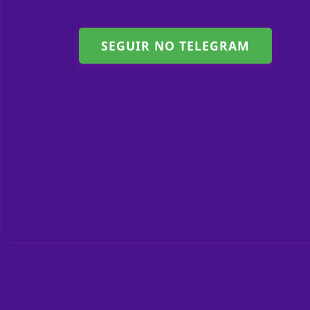
SEGUIR NO TELEGRAM