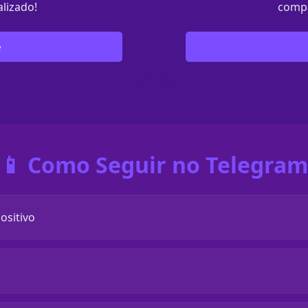
lizado!
compa
e
📱 Como Seguir no Telegram
ositivo