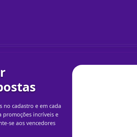
r
postas
s no cadastro e em cada
 promoções incríveis e
unte-se aos vencedores