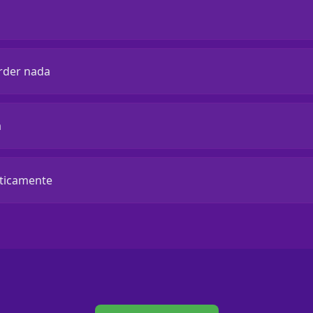
erder nada
a
aticamente