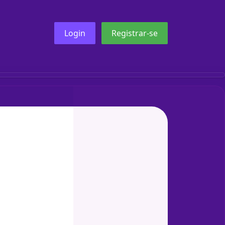
Login
Registrar-se