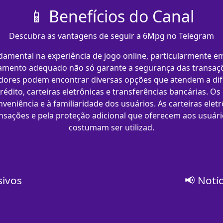
📱 Benefícios do Canal
Descubra as vantagens de seguir a 6Mpg no Telegram
mental na experiência de jogo online, particularmente em
amento adequado não só garante a segurança das transaçõ
adores podem encontrar diversas opções que atendem a dif
ito, carteiras eletrônicas e transferências bancárias. Os
niência e à familiaridade dos usuários. As carteiras eletrô
sações e pela proteção adicional que oferecem aos usuário
costumam ser utilizad.
sivos
📢 Notí