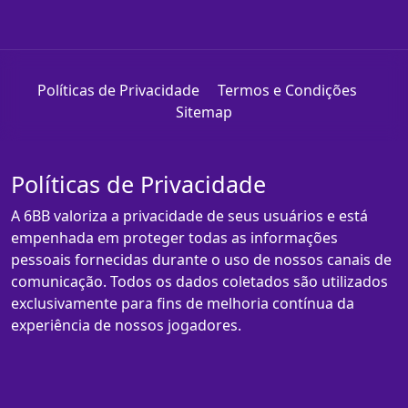
Políticas de Privacidade
Termos e Condições
Sitemap
Políticas de Privacidade
A 6BB valoriza a privacidade de seus usuários e está
empenhada em proteger todas as informações
pessoais fornecidas durante o uso de nossos canais de
comunicação. Todos os dados coletados são utilizados
exclusivamente para fins de melhoria contínua da
experiência de nossos jogadores.