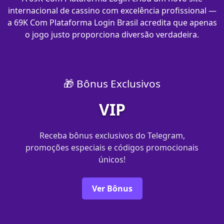
internacional de cassino com excelência profissional —
a 69K Com Plataforma Login Brasil acredita que apenas
o jogo justo proporciona diversão verdadeira.
🎁 Bônus Exclusivos
VIP
Receba bônus exclusivos do Telegram,
promoções especiais e códigos promocionais
únicos!
Ver Bônus