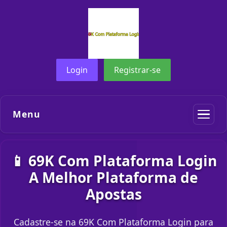
Login
Registrar-se
Menu
📱 69K Com Plataforma Login
A Melhor Plataforma de
Apostas
Cadastre-se na 69K Com Plataforma Login para