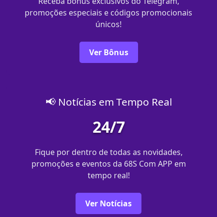
Receba bônus exclusivos do Telegram,
promoções especiais e códigos promocionais
únicos!
Ver Bônus
📢 Notícias em Tempo Real
24/7
Fique por dentro de todas as novidades,
promoções e eventos da 68S Com APP em
tempo real!
Ver Notícias