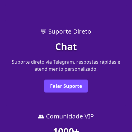
💬 Suporte Direto
Chat
Suporte direto via Telegram, respostas rápidas e
atendimento personalizado!
Falar Suporte
👥 Comunidade VIP
1000+