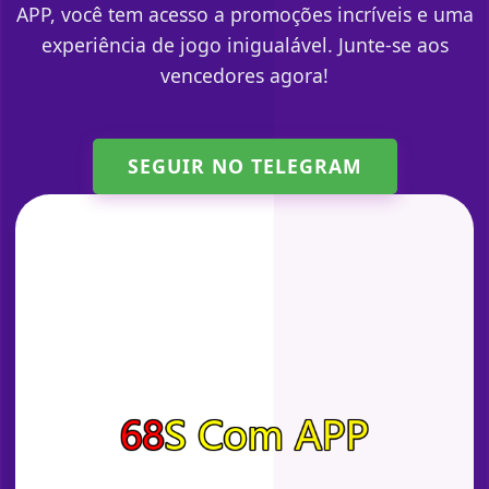
APP, você tem acesso a promoções incríveis e uma
experiência de jogo inigualável. Junte-se aos
vencedores agora!
SEGUIR NO TELEGRAM