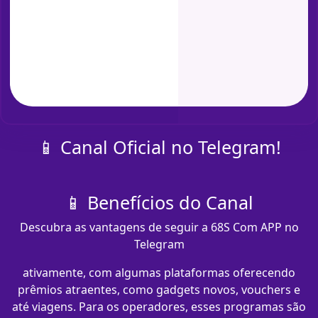
📱 Canal Oficial no Telegram!
📱 Benefícios do Canal
Descubra as vantagens de seguir a 68S Com APP no
Telegram
ativamente, com algumas plataformas oferecendo
prêmios atraentes, como gadgets novos, vouchers e
até viagens. Para os operadores, esses programas são