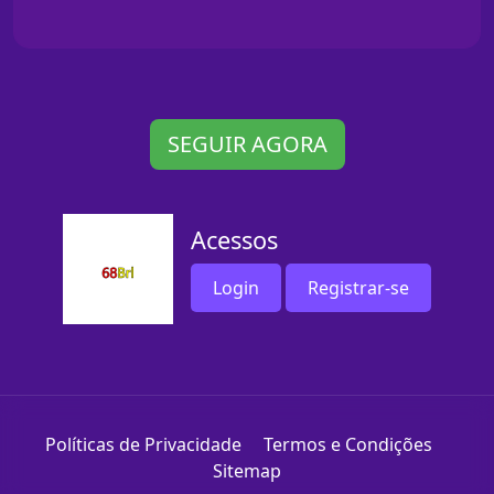
SEGUIR AGORA
Acessos
Login
Registrar-se
Políticas de Privacidade
Termos e Condições
Sitemap