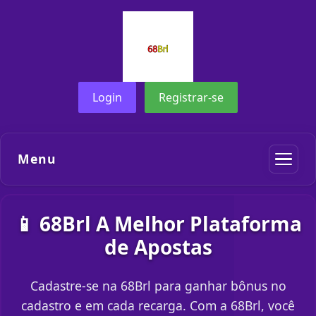
Login
Registrar-se
Menu
📱 68Brl A Melhor Plataforma
de Apostas
Cadastre-se na 68Brl para ganhar bônus no
cadastro e em cada recarga. Com a 68Brl, você