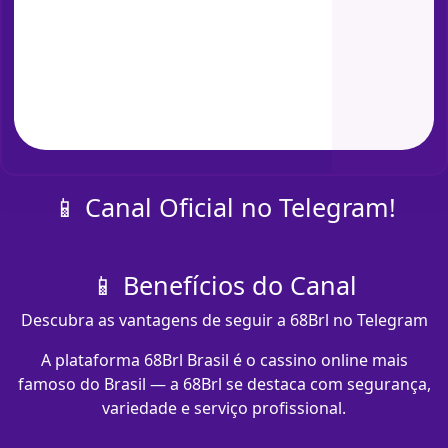
📱 Canal Oficial no Telegram!
📱 Benefícios do Canal
Descubra as vantagens de seguir a 68Brl no Telegram
A plataforma 68Brl Brasil é o cassino online mais
famoso do Brasil — a 68Brl se destaca com segurança,
variedade e serviço profissional.