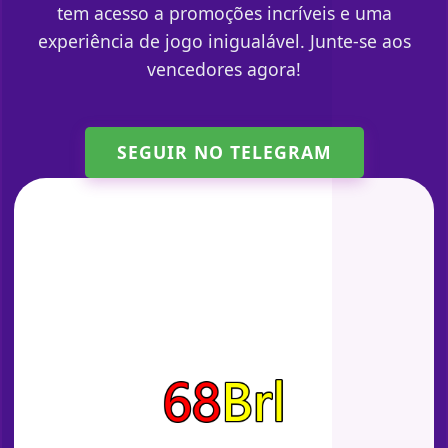
tem acesso a promoções incríveis e uma
experiência de jogo inigualável. Junte-se aos
vencedores agora!
SEGUIR NO TELEGRAM