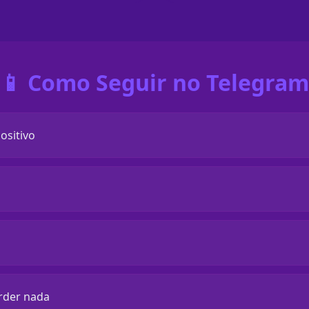
📱 Como Seguir no Telegram
ositivo
erder nada