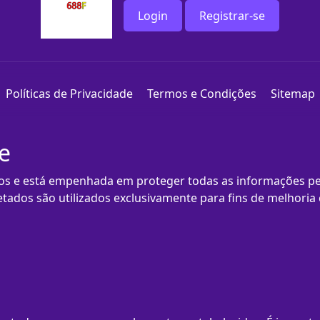
Login
Registrar-se
Políticas de Privacidade
Termos e Condições
Sitemap
de
rios e está empenhada em proteger todas as informações p
tados são utilizados exclusivamente para fins de melhoria