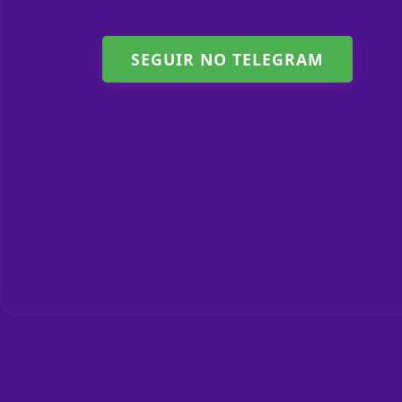
SEGUIR NO TELEGRAM