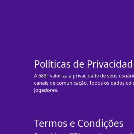
Políticas de Privacida
A 688F valoriza a privacidade de seus usuá
canais de comunicação. Todos os dados cole
jogadores.
Termos e Condições