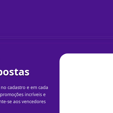
postas
 no cadastro e em cada
 promoções incríveis e
unte-se aos vencedores