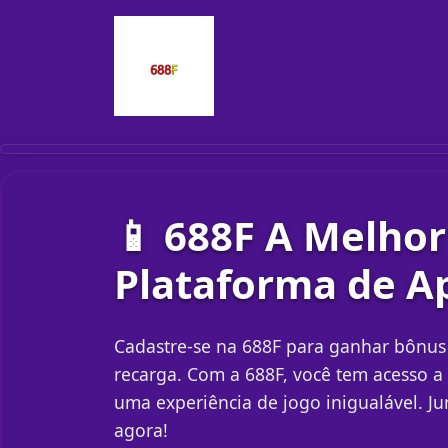
📱 688F A Melhor
Plataforma de A
Cadastre-se na 688F para ganhar bônus
recarga. Com a 688F, você tem acesso a
uma experiência de jogo inigualável. J
agora!