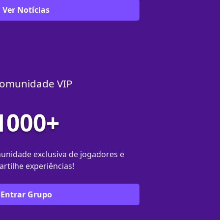
Ver Notícias
Comunidade VIP
1000+
unidade exclusiva de jogadores e
rtilhe experiências!
Entrar Grupo