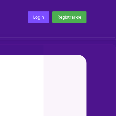
Login
Registrar-se