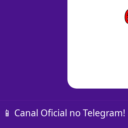
📱 Canal Oficial no Telegram!