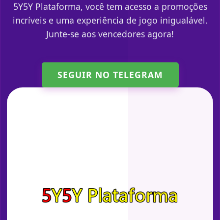
5Y5Y Plataforma, você tem acesso a promoções
incríveis e uma experiência de jogo inigualável.
Junte-se aos vencedores agora!
SEGUIR NO TELEGRAM