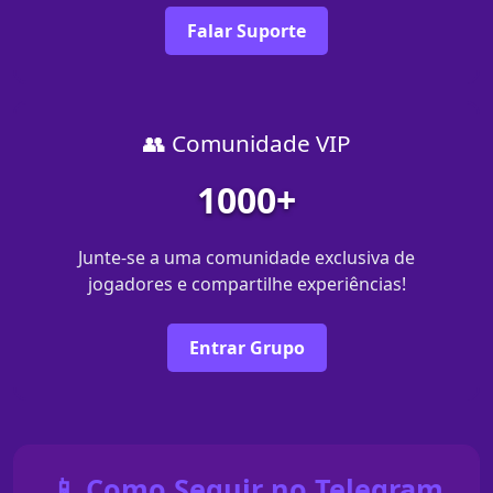
Falar Suporte
👥 Comunidade VIP
1000+
Junte-se a uma comunidade exclusiva de
jogadores e compartilhe experiências!
Entrar Grupo
📱 Como Seguir no Telegram