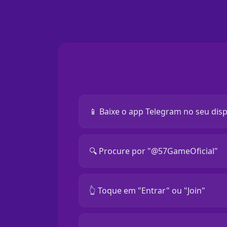
📱 Baixe o app Telegram no seu disp
🔍 Procure por "@57GameOficial"
👆 Toque em "Entrar" ou "Join"