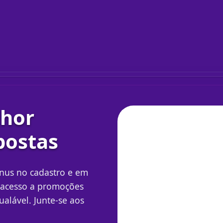
lhor
postas
nus no cadastro e em
 acesso a promoções
ualável. Junte-se aos