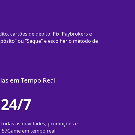
to, cartões de débito, Pix, Paybrokers e
epósito” ou “Saque” e escolher o método de
cias em Tempo Real
24/7
e todas as novidades, promoções e
a 57Game em tempo real!