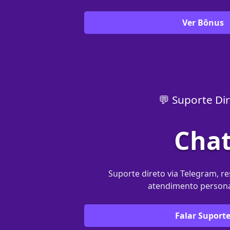
Ver Bônus
💬 Suporte Di
Cha
Suporte direto via Telegram, r
atendimento persona
Falar Suport