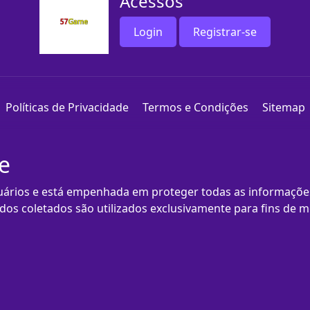
Acessos
Login
Registrar-se
Políticas de Privacidade
Termos e Condições
Sitemap
de
suários e está empenhada em proteger todas as informaçõe
os coletados são utilizados exclusivamente para fins de m