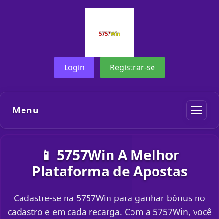
Login
Registrar-se
Menu
📱 5757Win A Melhor
Plataforma de Apostas
Cadastre-se na 5757Win para ganhar bônus no
cadastro e em cada recarga. Com a 5757Win, você