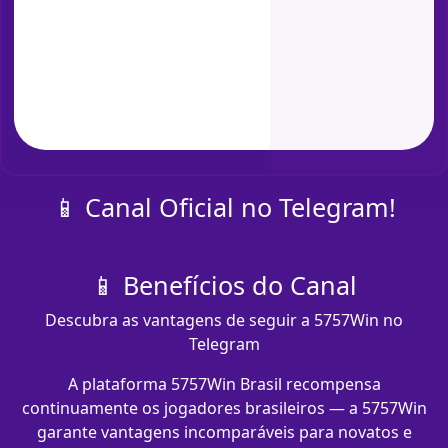
📱 Canal Oficial no Telegram!
📱 Benefícios do Canal
Descubra as vantagens de seguir a 5757Win no
Telegram
A plataforma 5757Win Brasil recompensa
continuamente os jogadores brasileiros — a 5757Win
garante vantagens incomparáveis para novatos e