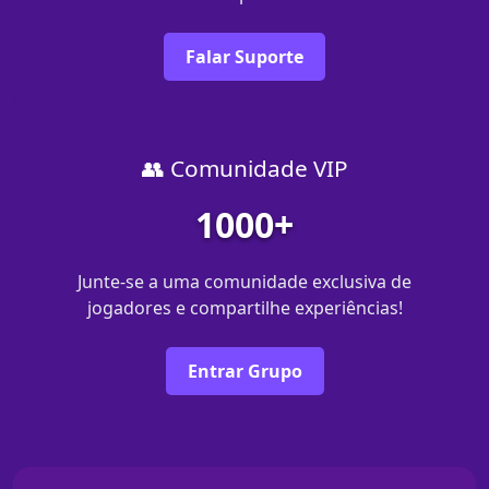
Falar Suporte
👥 Comunidade VIP
1000+
Junte-se a uma comunidade exclusiva de
jogadores e compartilhe experiências!
Entrar Grupo