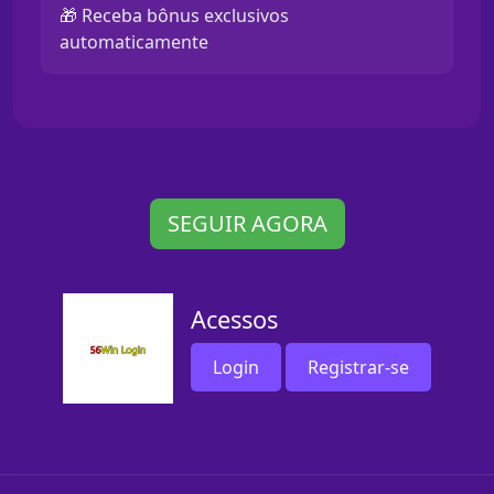
🎁 Receba bônus exclusivos
automaticamente
SEGUIR AGORA
Acessos
Login
Registrar-se