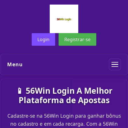
Login
Registrar-se
Menu
📱 56Win Login A Melhor
Plataforma de Apostas
Cadastre-se na 56Win Login para ganhar bônus
no cadastro e em cada recarga. Com a 56Win