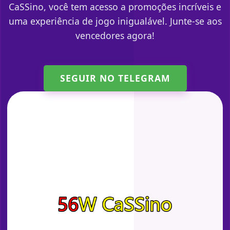
CaSSino, você tem acesso a promoções incríveis e
uma experiência de jogo inigualável. Junte-se aos
vencedores agora!
SEGUIR NO TELEGRAM