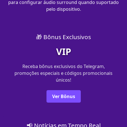
para configurar áudio surround quando suportado
pelo dispositivo.
🎁 Bônus Exclusivos
VIP
Receba bônus exclusivos do Telegram,
promoções especiais e códigos promocionais
únicos!
Ver Bônus
📢 Notícias em Tempo Real