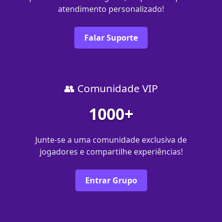
atendimento personalizado!
Falar Suporte
👥 Comunidade VIP
1000+
Junte-se a uma comunidade exclusiva de
jogadores e compartilhe experiências!
Entrar Grupo