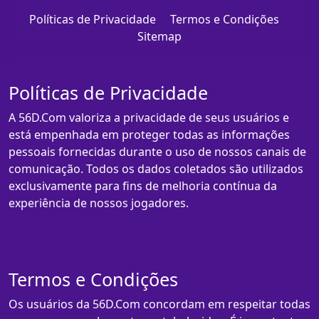
Políticas de Privacidade
Termos e Condições
Sitemap
Políticas de Privacidade
A 56D.Com valoriza a privacidade de seus usuários e
está empenhada em proteger todas as informações
pessoais fornecidas durante o uso de nossos canais de
comunicação. Todos os dados coletados são utilizados
exclusivamente para fins de melhoria contínua da
experiência de nossos jogadores.
Termos e Condições
Os usuários da 56D.Com concordam em respeitar todas