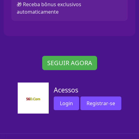
🎁 Receba bônus exclusivos
automaticamente
SEGUIR AGORA
Acessos
Login
Registrar-se