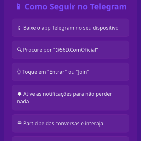
📱 Como Seguir no Telegram
📱 Baixe o app Telegram no seu dispositivo
🔍 Procure por "@56D.ComOficial"
👆 Toque em "Entrar" ou "Join"
🔔 Ative as notificações para não perder
nada
💬 Participe das conversas e interaja