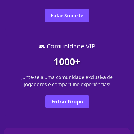
Falar Suporte
👥 Comunidade VIP
1000+
Junte-se a uma comunidade exclusiva de
jogadores e compartilhe experiências!
Entrar Grupo