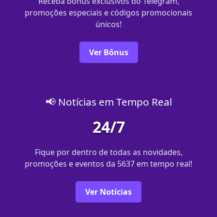
Receba bônus exclusivos do Telegram,
promoções especiais e códigos promocionais
únicos!
Ver Bônus
📢 Notícias em Tempo Real
24/7
Fique por dentro de todas as novidades,
promoções e eventos da 5637 em tempo real!
Ver Notícias