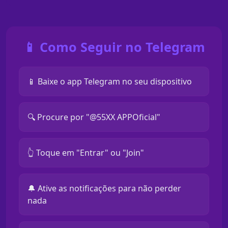
📱 Como Seguir no Telegram
📱 Baixe o app Telegram no seu dispositivo
🔍 Procure por "@55XX APPOficial"
👆 Toque em "Entrar" ou "Join"
🔔 Ative as notificações para não perder
nada