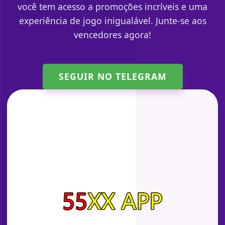
você tem acesso a promoções incríveis e uma
experiência de jogo inigualável. Junte-se aos
vencedores agora!
SEGUIR NO TELEGRAM