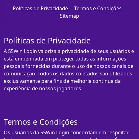
Políticas de Privacidade
Termos e Condições
Sitemap
Políticas de Privacidade
A 55Win Login valoriza a privacidade de seus usuários e
está empenhada em proteger todas as informações
pessoais fornecidas durante o uso de nossos canais de
comunicação. Todos os dados coletados são utilizados
exclusivamente para fins de melhoria contínua da
experiência de nossos jogadores.
Termos e Condições
Os usuários da 55Win Login concordam em respeitar