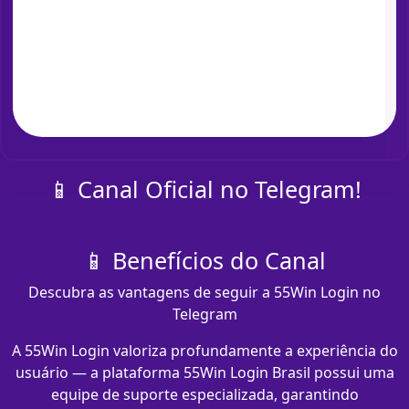
📱 Canal Oficial no Telegram!
📱 Benefícios do Canal
Descubra as vantagens de seguir a 55Win Login no
Telegram
A 55Win Login valoriza profundamente a experiência do
usuário — a plataforma 55Win Login Brasil possui uma
equipe de suporte especializada, garantindo