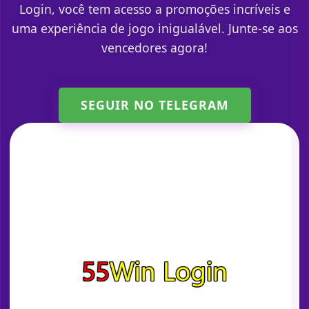
Login, você tem acesso a promoções incríveis e
uma experiência de jogo inigualável. Junte-se aos
vencedores agora!
SEGUIR NO TELEGRAM