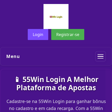
Login
Registrar-se
Menu
📱 55Win Login A Melhor
Plataforma de Apostas
Cadastre-se na 55Win Login para ganhar bônus
no cadastro e em cada recarga. Com a 55Win