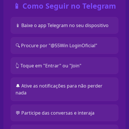
📱 Como Seguir no Telegram
📱 Baixe o app Telegram no seu dispositivo
🔍 Procure por "@55Win LoginOficial"
👆 Toque em "Entrar" ou "Join"
🔔 Ative as notificações para não perder
nada
💬 Participe das conversas e interaja