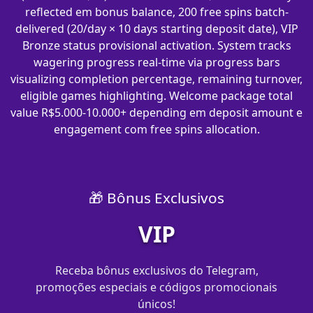
reflected em bonus balance, 200 free spins batch-
delivered (20/day × 10 days starting deposit date), VIP
Bronze status provisional activation. System tracks
wagering progress real-time via progress bars
visualizing completion percentage, remaining turnover,
eligible games highlighting. Welcome package total
value R$5.000-10.000+ depending em deposit amount e
engagement com free spins allocation.
🎁 Bônus Exclusivos
VIP
Receba bônus exclusivos do Telegram,
promoções especiais e códigos promocionais
únicos!