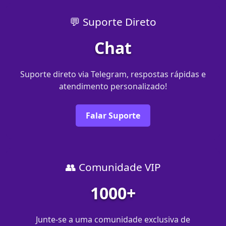
💬 Suporte Direto
Chat
Suporte direto via Telegram, respostas rápidas e
atendimento personalizado!
Falar Suporte
👥 Comunidade VIP
1000+
Junte-se a uma comunidade exclusiva de