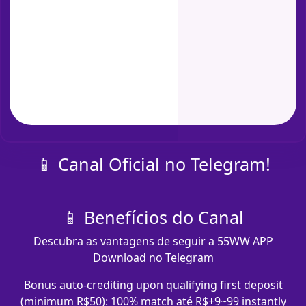
📱 Canal Oficial no Telegram!
📱 Benefícios do Canal
Descubra as vantagens de seguir a 55WW APP
Download no Telegram
Bonus auto-crediting upon qualifying first deposit
(minimum R$50): 100% match até R$+9~99 instantly