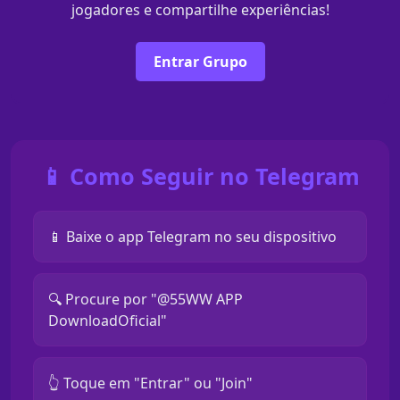
jogadores e compartilhe experiências!
Entrar Grupo
📱 Como Seguir no Telegram
📱 Baixe o app Telegram no seu dispositivo
🔍 Procure por "@55WW APP
DownloadOficial"
👆 Toque em "Entrar" ou "Join"