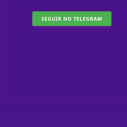
SEGUIR NO TELEGRAM