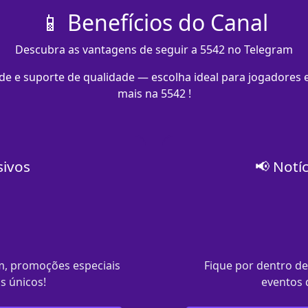
📱 Benefícios do Canal
Descubra as vantagens de seguir a 5542 no Telegram
e e suporte de qualidade — escolha ideal para jogadores ex
mais na 5542 !
sivos
📢 Notí
m, promoções especiais
Fique por dentro d
s únicos!
eventos 