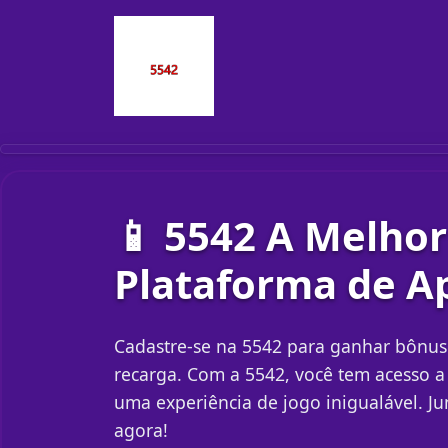
📱 5542 A Melhor
Plataforma de A
Cadastre-se na 5542 para ganhar bônus
recarga. Com a 5542, você tem acesso a
uma experiência de jogo inigualável. J
agora!