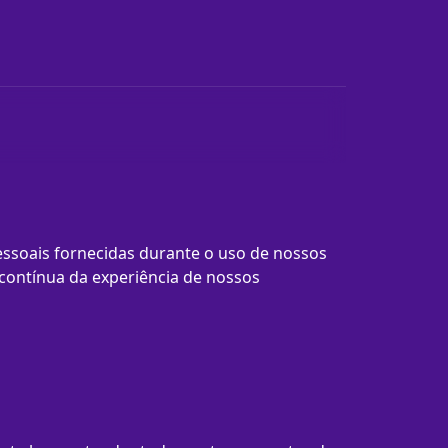
essoais fornecidas durante o uso de nossos
 contínua da experiência de nossos