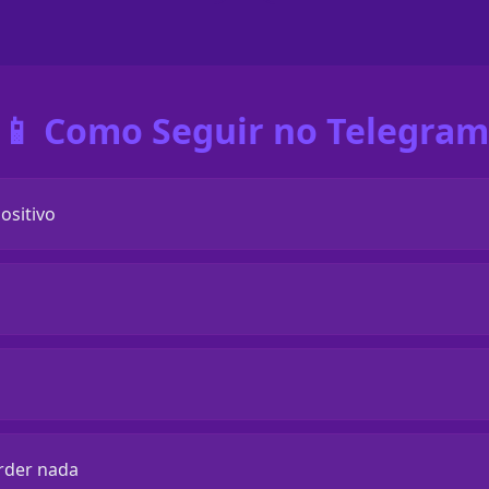
📱 Como Seguir no Telegram
ositivo
erder nada