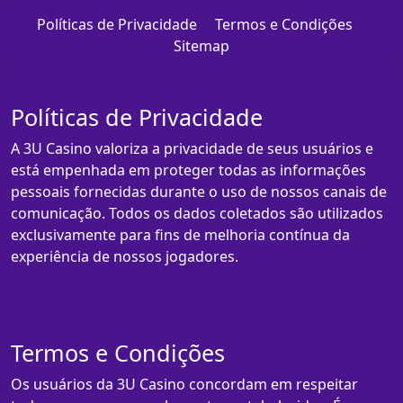
Políticas de Privacidade
Termos e Condições
Sitemap
Políticas de Privacidade
A 3U Casino valoriza a privacidade de seus usuários e
está empenhada em proteger todas as informações
pessoais fornecidas durante o uso de nossos canais de
comunicação. Todos os dados coletados são utilizados
exclusivamente para fins de melhoria contínua da
experiência de nossos jogadores.
Termos e Condições
Os usuários da 3U Casino concordam em respeitar