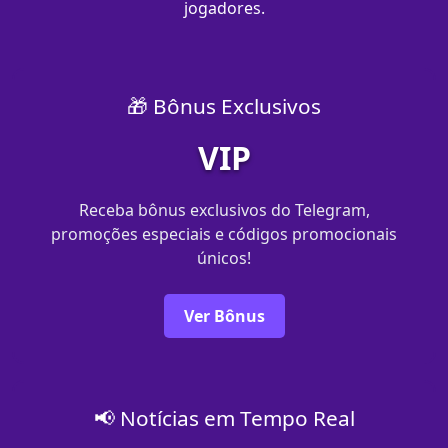
jogadores.
🎁 Bônus Exclusivos
VIP
Receba bônus exclusivos do Telegram,
promoções especiais e códigos promocionais
únicos!
Ver Bônus
📢 Notícias em Tempo Real