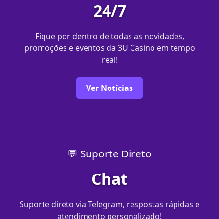
24/7
Fique por dentro de todas as novidades,
promoções e eventos da 3U Casino em tempo
real!
Ver Notícias
💬 Suporte Direto
Chat
Suporte direto via Telegram, respostas rápidas e
atendimento personalizado!