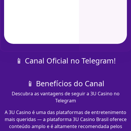
📱 Canal Oficial no Telegram!
📱 Benefícios do Canal
Descubra as vantagens de seguir a 3U Casino no
Telegram
A 3U Casino é uma das plataformas de entretenimento
mais queridas — a plataforma 3U Casino Brasil oferece
conteúdo amplo e é altamente recomendada pelos