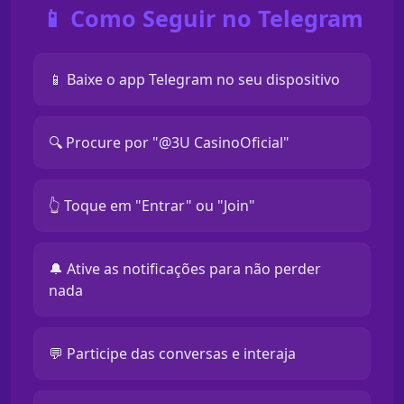
📱 Como Seguir no Telegram
📱 Baixe o app Telegram no seu dispositivo
🔍 Procure por "@3U CasinoOficial"
👆 Toque em "Entrar" ou "Join"
🔔 Ative as notificações para não perder
nada
💬 Participe das conversas e interaja