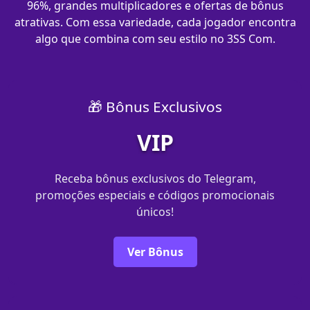
96%, grandes multiplicadores e ofertas de bônus
atrativas. Com essa variedade, cada jogador encontra
algo que combina com seu estilo no 3SS Com.
🎁 Bônus Exclusivos
VIP
Receba bônus exclusivos do Telegram,
promoções especiais e códigos promocionais
únicos!
Ver Bônus