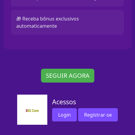
🎁 Receba bônus exclusivos
automaticamente
SEGUIR AGORA
Acessos
Login
Registrar-se