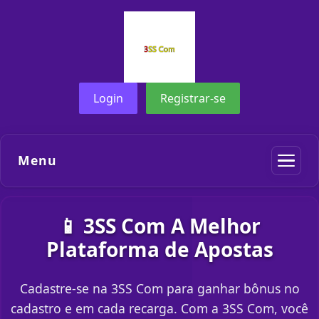
Login
Registrar-se
Menu
📱 3SS Com A Melhor
Plataforma de Apostas
Cadastre-se na 3SS Com para ganhar bônus no
cadastro e em cada recarga. Com a 3SS Com, você