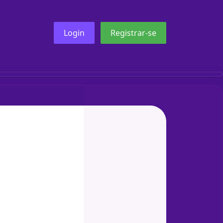
Login
Registrar-se