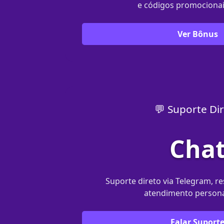
e códigos promocionai
Ver Bônus
💬 Suporte Di
Cha
Suporte direto via Telegram, r
atendimento persona
Falar Suport