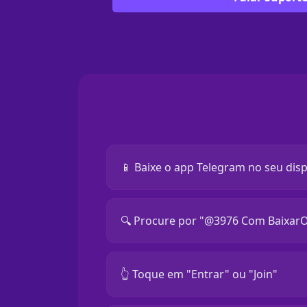
📱 Baixe o app Telegram no seu disp
🔍 Procure por "@3976 Com BaixarOf
👆 Toque em "Entrar" ou "Join"