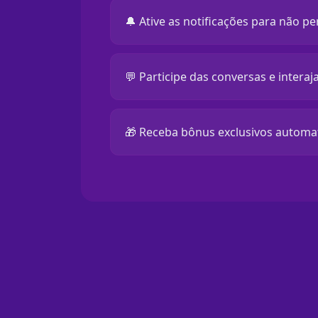
🔔 Ative as notificações para não p
💬 Participe das conversas e interaj
🎁 Receba bônus exclusivos autom