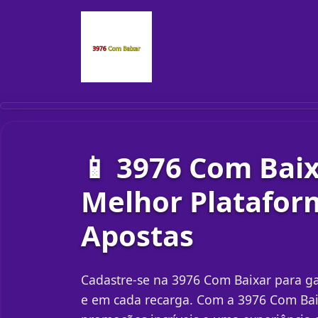
📱 3976 Com Baix
Melhor Platafor
Apostas
Cadastre-se na 3976 Com Baixar para g
e em cada recarga. Com a 3976 Com Baix