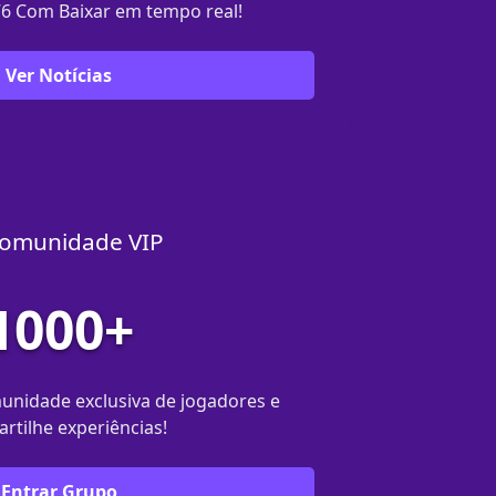
76 Com Baixar em tempo real!
Ver Notícias
Comunidade VIP
1000+
unidade exclusiva de jogadores e
rtilhe experiências!
Entrar Grupo