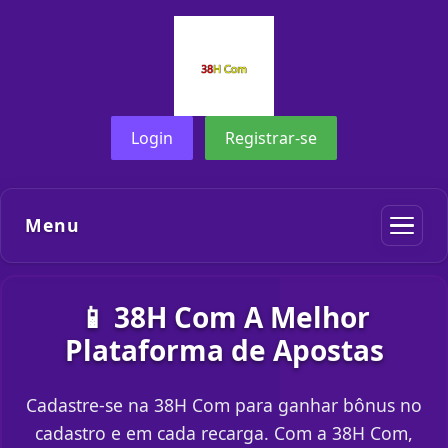
Login
Registrar-se
Menu
📱 38H Com A Melhor
Plataforma de Apostas
Cadastre-se na 38H Com para ganhar bônus no
cadastro e em cada recarga. Com a 38H Com,