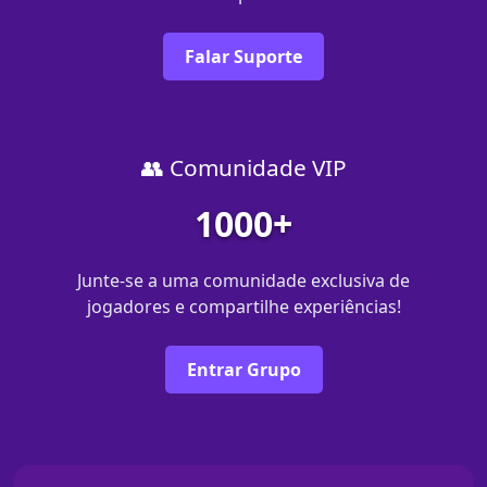
Falar Suporte
👥 Comunidade VIP
1000+
Junte-se a uma comunidade exclusiva de
jogadores e compartilhe experiências!
Entrar Grupo