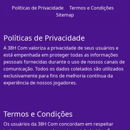
Políticas de Privacidade
Termos e Condições
Sitemap
Políticas de Privacidade
A 38H Com valoriza a privacidade de seus usuários e
está empenhada em proteger todas as informações
pessoais fornecidas durante o uso de nossos canais de
comunicação. Todos os dados coletados são utilizados
exclusivamente para fins de melhoria contínua da
experiência de nossos jogadores.
Termos e Condições
Os usuários da 38H Com concordam em respeitar