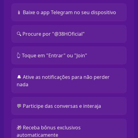
📱 Baixe o app Telegram no seu dispositivo
🔍 Procure por "@38HOficial"
👆 Toque em "Entrar" ou "Join"
🔔 Ative as notificações para não perder
nada
💬 Participe das conversas e interaja
🎁 Receba bônus exclusivos
automaticamente