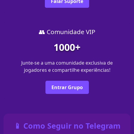
Falar Suporte
👥 Comunidade VIP
1000+
Junte-se a uma comunidade exclusiva de
jogadores e compartilhe experiências!
Entrar Grupo
📱 Como Seguir no Telegram