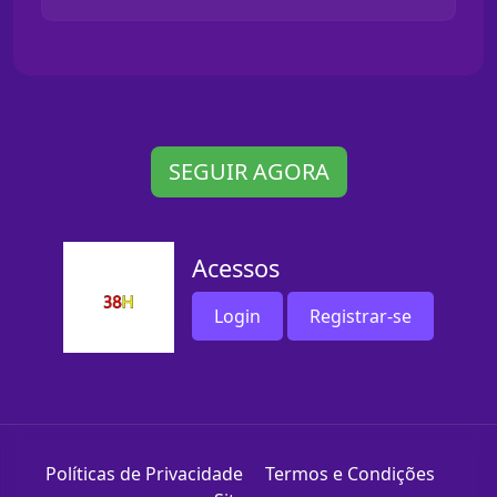
SEGUIR AGORA
Acessos
Login
Registrar-se
Políticas de Privacidade
Termos e Condições