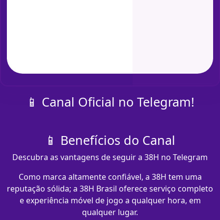
📱 Canal Oficial no Telegram!
📱 Benefícios do Canal
Descubra as vantagens de seguir a 38H no Telegram
Como marca altamente confiável, a 38H tem uma
reputação sólida; a 38H Brasil oferece serviço completo
e experiência móvel de jogo a qualquer hora, em
qualquer lugar.