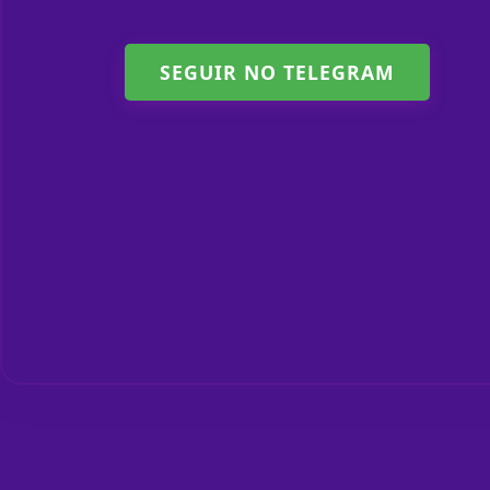
SEGUIR NO TELEGRAM