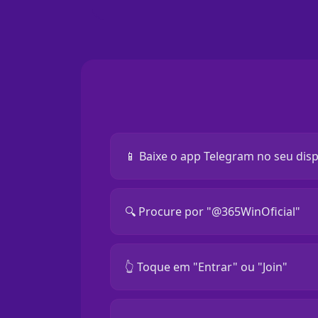
📱 Baixe o app Telegram no seu disp
🔍 Procure por "@365WinOficial"
👆 Toque em "Entrar" ou "Join"