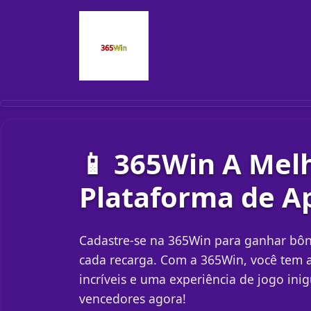
📱 365Win A Mel
Plataforma de A
Cadastre-se na 365Win para ganhar bôn
cada recarga. Com a 365Win, você tem 
incríveis e uma experiência de jogo inig
vencedores agora!