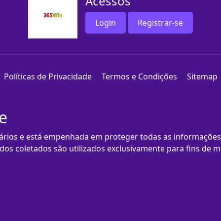
Acessos
Login
Registrar-se
Políticas de Privacidade
Termos e Condições
Sitemap
de
uários e está empenhada em proteger todas as informações
os coletados são utilizados exclusivamente para fins de m