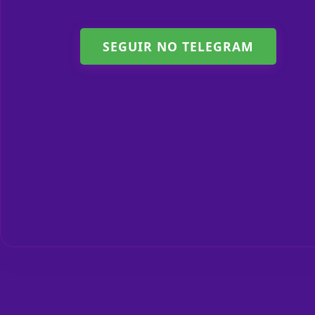
SEGUIR NO TELEGRAM