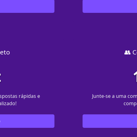
reto
👥 
t
espostas rápidas e
Junte-se a uma com
lizado!
compa
e