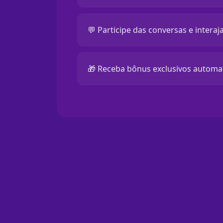
💬 Participe das conversas e interaj
🎁 Receba bônus exclusivos autom