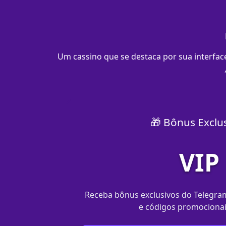
Um cassino que se destaca por sua interfa
🎁 Bônus Exclu
VIP
Receba bônus exclusivos do Telegra
e códigos promocionai