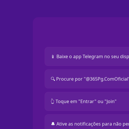
📱 Baixe o app Telegram no seu disp
🔍 Procure por "@365Pg.ComOficial
👆 Toque em "Entrar" ou "Join"
🔔 Ative as notificações para não p