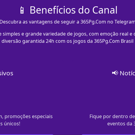
📱 Benefícios do Canal
Descubra as vantagens de seguir a 365Pg.Com no Telegra
ce simples e grande variedade de jogos, com emoção real e
, diversão garantida 24h com os jogos da 365Pg.Com Brasil 
sivos
📢 Notí
m, promoções especiais
Fique por dentro d
s únicos!
eventos da 