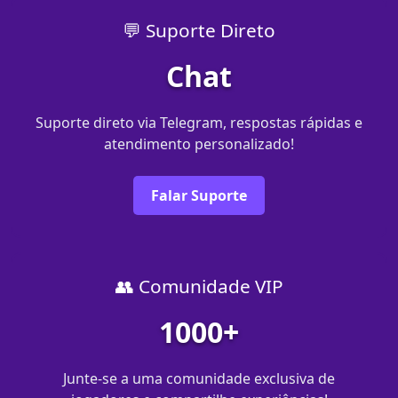
💬 Suporte Direto
Chat
Suporte direto via Telegram, respostas rápidas e
atendimento personalizado!
Falar Suporte
👥 Comunidade VIP
1000+
Junte-se a uma comunidade exclusiva de