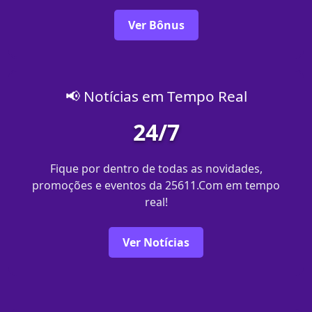
Ver Bônus
📢 Notícias em Tempo Real
24/7
Fique por dentro de todas as novidades,
promoções e eventos da 25611.Com em tempo
real!
Ver Notícias