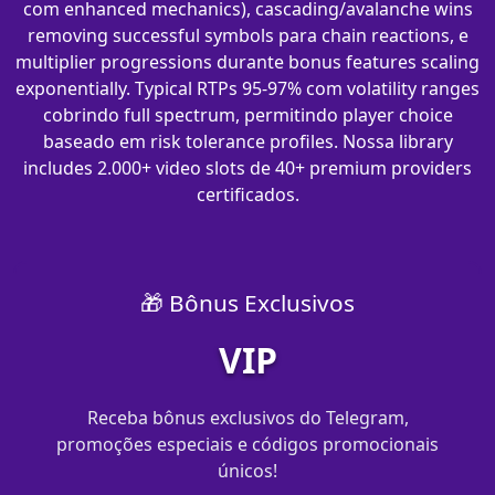
com enhanced mechanics), cascading/avalanche wins
removing successful symbols para chain reactions, e
multiplier progressions durante bonus features scaling
exponentially. Typical RTPs 95-97% com volatility ranges
cobrindo full spectrum, permitindo player choice
baseado em risk tolerance profiles. Nossa library
includes 2.000+ video slots de 40+ premium providers
certificados.
🎁 Bônus Exclusivos
VIP
Receba bônus exclusivos do Telegram,
promoções especiais e códigos promocionais
únicos!