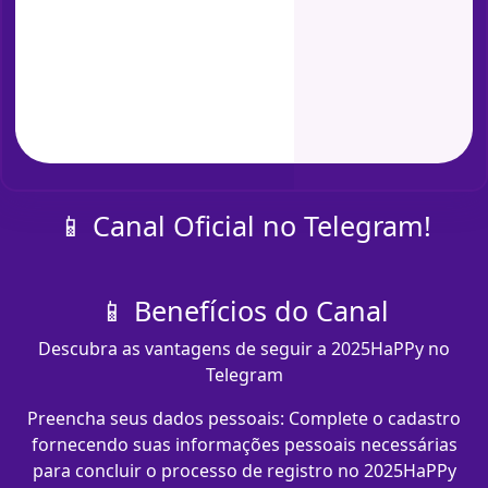
📱 Canal Oficial no Telegram!
📱 Benefícios do Canal
Descubra as vantagens de seguir a 2025HaPPy no
Telegram
Preencha seus dados pessoais: Complete o cadastro
fornecendo suas informações pessoais necessárias
para concluir o processo de registro no 2025HaPPy