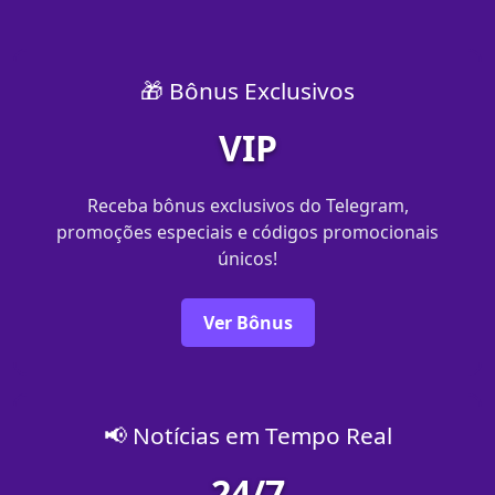
🎁 Bônus Exclusivos
VIP
Receba bônus exclusivos do Telegram,
promoções especiais e códigos promocionais
únicos!
Ver Bônus
📢 Notícias em Tempo Real
24/7