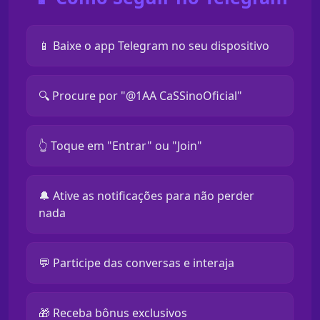
📱 Baixe o app Telegram no seu dispositivo
🔍 Procure por "@1AA CaSSinoOficial"
👆 Toque em "Entrar" ou "Join"
🔔 Ative as notificações para não perder
nada
💬 Participe das conversas e interaja
🎁 Receba bônus exclusivos