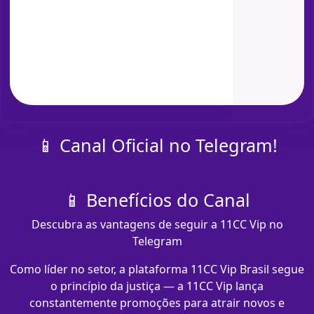
📱 Canal Oficial no Telegram!
📱 Benefícios do Canal
Descubra as vantagens de seguir a 11CC Vip no
Telegram
Como líder no setor, a plataforma 11CC Vip Brasil segue
o princípio da justiça — a 11CC Vip lança
constantemente promoções para atrair novos e