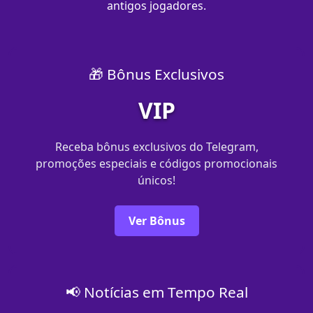
antigos jogadores.
🎁 Bônus Exclusivos
VIP
Receba bônus exclusivos do Telegram,
promoções especiais e códigos promocionais
únicos!
Ver Bônus
📢 Notícias em Tempo Real