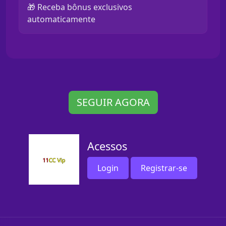
🎁 Receba bônus exclusivos
automaticamente
SEGUIR AGORA
Acessos
Login
Registrar-se