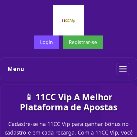
Login
Registrar-se
Menu
📱 11CC Vip A Melhor
Plataforma de Apostas
Cadastre-se na 11CC Vip para ganhar bônus no
cadastro e em cada recarga. Com a 11CC Vip, você