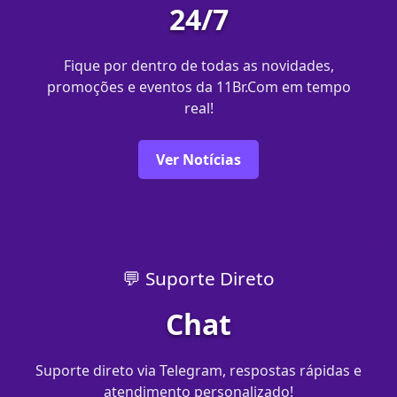
24/7
Fique por dentro de todas as novidades,
promoções e eventos da 11Br.Com em tempo
real!
Ver Notícias
💬 Suporte Direto
Chat
Suporte direto via Telegram, respostas rápidas e
atendimento personalizado!