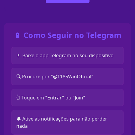
📱 Como Seguir no Telegram
📱 Baixe o app Telegram no seu dispositivo
🔍 Procure por "@1185WinOficial"
👆 Toque em "Entrar" ou "Join"
🔔 Ative as notificações para não perder
nada