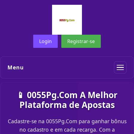
Login
Registrar-se
Menu
📱 0055Pg.Com A Melhor
Plataforma de Apostas
Cadastre-se na 0055Pg.Com para ganhar bônus
no cadastro e em cada recarga. Com a