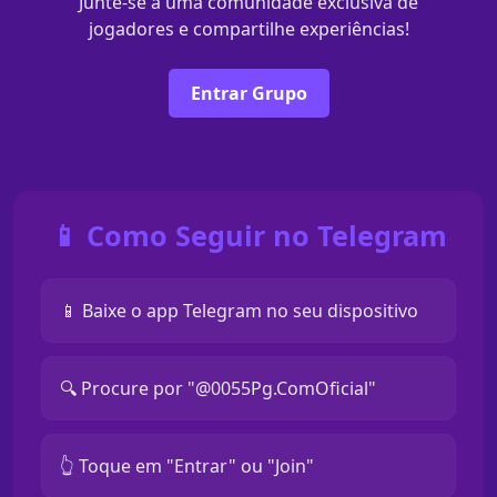
Junte-se a uma comunidade exclusiva de
jogadores e compartilhe experiências!
Entrar Grupo
📱 Como Seguir no Telegram
📱 Baixe o app Telegram no seu dispositivo
🔍 Procure por "@0055Pg.ComOficial"
👆 Toque em "Entrar" ou "Join"