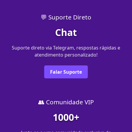
💬 Suporte Direto
Chat
Suporte direto via Telegram, respostas rápidas e
atendimento personalizado!
Falar Suporte
👥 Comunidade VIP
1000+