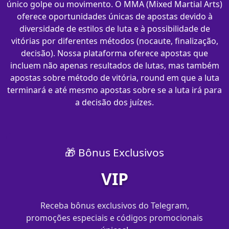
único golpe ou movimento. O MMA (Mixed Martial Arts)
oferece oportunidades únicas de apostas devido à
diversidade de estilos de luta e à possibilidade de
vitórias por diferentes métodos (nocaute, finalização,
decisão). Nossa plataforma oferece apostas que
incluem não apenas resultados de lutas, mas também
apostas sobre método de vitória, round em que a luta
terminará e até mesmo apostas sobre se a luta irá para
a decisão dos juízes.
🎁 Bônus Exclusivos
VIP
Receba bônus exclusivos do Telegram,
promoções especiais e códigos promocionais