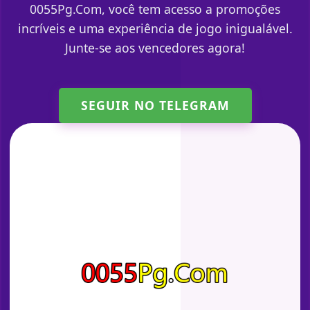
0055Pg.Com, você tem acesso a promoções
incríveis e uma experiência de jogo inigualável.
Junte-se aos vencedores agora!
SEGUIR NO TELEGRAM